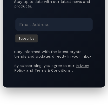
Stay up to date with our latest news and
商业模式
products.
中国流亡者Miles Guo因涉及数十亿美元的欺诈案被判
30年监禁
数字人民币跨境网络对亚洲及全球各类机构意味着什
么？
Quick Link
About Us
Stay informed with the latest crypto
Contact Us
trends and updates directly in your inbox.
Terms of Use
By subscribing, you agree to our
Privacy
Policy
and
Terms & Conditions
.
Privacy Policy
Articles
Facebook