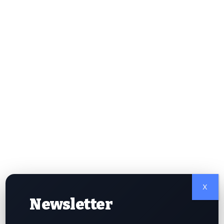
他进一步强调，Strategy债务压力处于较低水平，资产负债
率仅约5%，即便市场剧烈波动，企业偿债压力依旧可控。
他认为近期STRC交易价格折价，只是短期市场情绪导致，
并非企业陷入财务危机的信号。
为方便理解，他打比方做了阐释：一家房产总值100亿美
元、负债仅5亿美元的业主，倘若执意不变现任何资产，债
权人难免心生不安；但只要业主愿意在必要时小幅变卖部分
资产偿还欠款，市场信心自然会修复。
STRC投资者更看重分红，而非比特币行情
江卓尔还指出，STRC持有者核心诉求是稳定拿到分红，而
非紧盯比特币实时价格。企业证明自身具备按需变现比特币
持仓的能力，能够进一步巩固这批投资者的信心。本文撰稿
时，比特币报价为63,468美元。
中国mBridge央行数字货币平台完成史上最大规模跨境
X
交易
Newsletter
中国呼吁完善加密货币反洗钱法律与区块链证据标准
Open USD不只是一款新型稳定币，更是整个行业全新