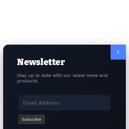
UNCATEGORIZED
博雅互动斥资1亿美元布局加密货币，中阿央行数
字货币合作开辟先河：引领亚洲数字金融发展
X
2023年12月11日 作者：Sharan Kaur Phillora 数字货币领域迎来重要动
Newsletter
态，总部设于香港的知名线上棋牌游戏开发商博雅互动国际有限公司
（Boyaa Interactive International）正式宣布大举进军加密货币赛道。
Stay up to date with our latest news and
该企业创立于2004年，2013年登陆港交所上市，是游戏行业老牌企业，旗
products.
下拥有《德州扑克》《中国象棋》等爆款产品。 核心信息梳理： 公司近期
披露计划投入1亿美元配置加密资产，主要投向比特币（BTC）与以太坊
（ETH），剩余小部分资金配置稳定币。资金具体分配方案为：比特币、
以太坊各投入4,500万美元，余下1,000万美元用于布局USDT、USDC等稳
定币。该战略投资尚待股东大会审议通过，预计在未来12个月内分步落
地。 与此同时，中国与阿联酋的金融合作再度深化，双方续签双边货币互
换协议。阿联酋中央银行与中国人民银行在香港完成协议续签，这份规模
49亿美元的互换协议有效期延长五年，旨在持续巩固两国经贸与金融纽
带。 除此之外，两国还签署了一份规模4亿美元的央行数字货币（CBDC）