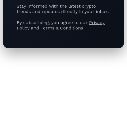
合作谅解备忘录，标志着中阿金融协作迈上新台阶，也凸显数字货币在全
Stay informed with the latest crypto
球跨境贸易与金融结算中的地位持续攀升。 上述两件大事印证了数字货币
trends and updates directly in your inbox.
纳入主流金融体系已是大势所趋，数字金融领域的跨国战略合作价值愈发
凸显。…
By subscribing, you agree to our
Privacy
Policy
and
Terms & Conditions
.
admin
December 11, 2023
UNCATEGORIZED
中日韩宣布在大数据、区块链、人工智能领域开
展合作
2023年12月6日 作者:Sharan Kaur Phillora 中日韩三国宣布将在大数