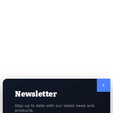
助力地区乃至全球的和平与繁荣。
三方决定加码重点科技领域合作，标志着区域创新发展与经
济增长迈出关键一步。中日韩整合各自资源与技术优势，力
争在这些核心赛道占据全球领先地位。
三方敲定科技合作之际，韩国负责查办加密货币犯罪的检察
部门正面临案件积压的压力，这也折射出该国数字资产行业
扩张速度极快。其中就包括针对
Terraform Labs
创始人权
道亨以及LUNA加密资产的重大案件调查，凸显数字时代衍
生出的各类新型复杂难题。
全球经济复苏乏力背景下，这三个东亚经济大国不断深化伙
伴关系，展现出拉动自身经贸增长的坚定决心，也体现三方
愿以技术进步造福区域乃至全球发展的共同立场。
作者简介
X
Sharan Kaur Phillora求知欲旺盛，涉猎NFT、区块链技
Newsletter
术等多个领域，这两项前沿技术或将重塑未来人与人的交互
模式。在钻研新理念、新构想之余，她喜爱品读经典文学著
Stay up to date with our latest news and
作。
products.